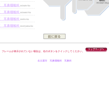
区 耳鼻咽喉科
minato-ku
区 耳鼻咽喉科
minami-ku
区 耳鼻咽喉科
meito-ku
区 耳鼻咽喉科
moriyama-ku
フレームが表示されていない場合は、右のボタンをクイックしてください。
名古屋市 耳鼻咽喉科 耳鼻科