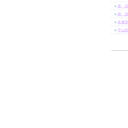
■
港 
■
南 
■
名東
■
守山