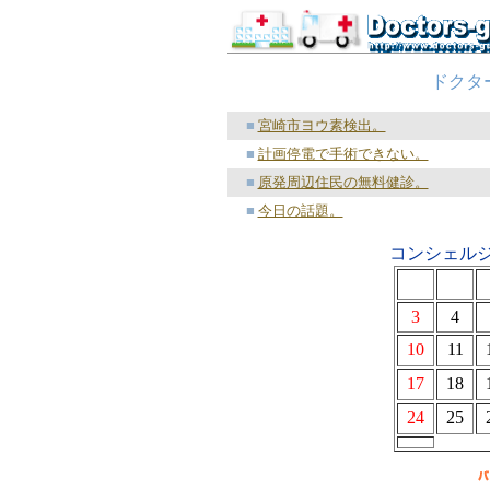
ドクタ
■
宮崎市ヨウ素検出。
■
計画停電で手術できない。
■
原発周辺住民の無料健診。
■
今日の話題。
コンシェルジ
3
4
10
11
17
18
24
25